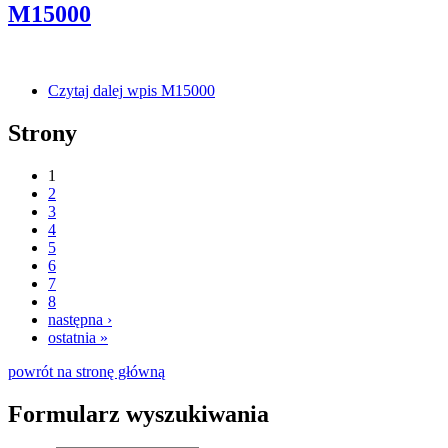
M15000
Czytaj dalej
wpis M15000
Strony
1
2
3
4
5
6
7
8
następna ›
ostatnia »
powrót na stronę główną
Formularz wyszukiwania