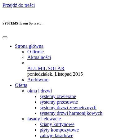
Przejdź do treści
SYSTEMS Toruń Sp. z o.o.
Strona główna
O firmie
Aktualności
ALUMIL SOLAR
poniedziałek, Listopad 2015
Archiwum
Oferta
okna i drzwi
systemy otwierane
systemy przesuwne
systemy drzwi zewnetrznych
systemy drzwi harmonijkowych
fasady i elewacje
ściany kurtynowe
płyty kompozytowe
żaluzje fasadowe