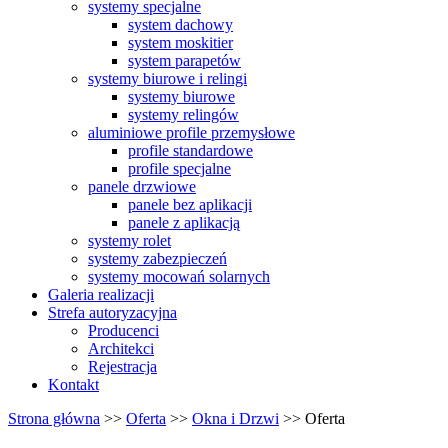
systemy specjalne
system dachowy
system moskitier
system parapetów
systemy biurowe i relingi
systemy biurowe
systemy relingów
aluminiowe profile przemysłowe
profile standardowe
profile specjalne
panele drzwiowe
panele bez aplikacji
panele z aplikacją
systemy rolet
systemy zabezpieczeń
systemy mocowań solarnych
Galeria realizacji
Strefa autoryzacyjna
Producenci
Architekci
Rejestracja
Kontakt
Strona główna
>>
Oferta
>>
Okna i Drzwi
>>
Oferta