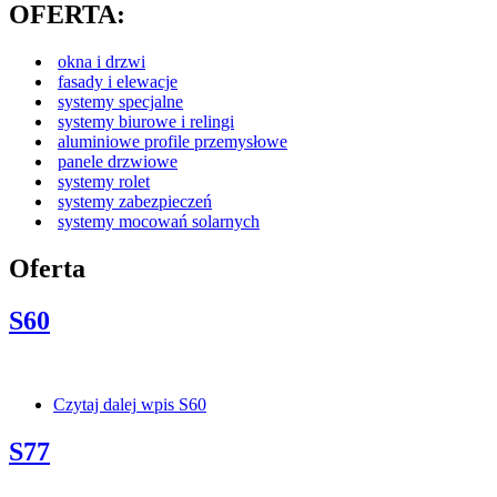
OFERTA:
okna i drzwi
fasady i elewacje
systemy specjalne
systemy biurowe i relingi
aluminiowe profile przemysłowe
panele drzwiowe
systemy rolet
systemy zabezpieczeń
systemy mocowań solarnych
Oferta
S60
Czytaj dalej
wpis S60
S77